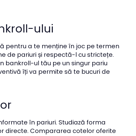
kroll-ului
lă pentru a te menține în joc pe termen
e de pariuri și respectă-l cu strictețe.
 bankroll-ul tău pe un singur pariu
entivă îți va permite să te bucuri de
lor
 informate în pariuri. Studiază forma
rilor directe. Compararea cotelor oferite