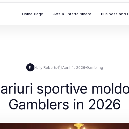
Home Page
Arts & Entertainment
Business and 
Kelly Roberts
·
April 4, 2026
·
Gambling
K
ariuri sportive moldo
Gamblers in 2026