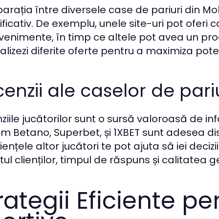
rația între diversele case de pariuri din Mol
ficativ. De exemplu, unele site-uri pot oferi
venimente, în timp ce altele pot avea un pro
lizezi diferite oferte pentru a maximiza poten
enzii ale caselor de pari
ziile jucătorilor sunt o sursă valoroasă de in
m Betano, Superbet, și 1XBET sunt adesea disc
iențele altor jucători te pot ajuta să iei deci
ul clienților, timpul de răspuns și calitatea 
rategii Eficiente pe