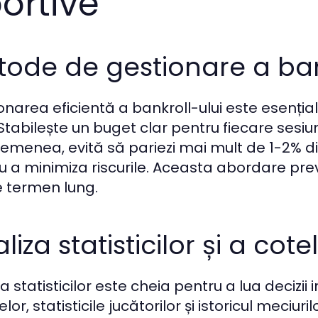
ortive
ode de gestionare a ban
onarea eficientă a bankroll-ului este esenția
Stabilește un buget clar pentru fiecare sesiun
emenea, evită să pariezi mai mult de 1-2% din
u a minimiza riscurile. Aceasta abordare prev
e termen lung.
liza statisticilor și a cote
a statisticilor este cheia pentru a lua decizii
lor, statisticile jucătorilor și istoricul meciu