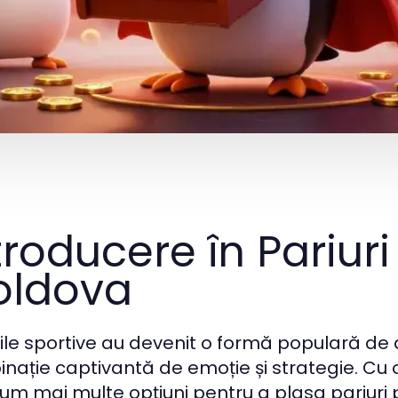
troducere în Pariuri
oldova
rile sportive au devenit o formă populară de 
ație captivantă de emoție și strategie. Cu o l
um mai multe opțiuni pentru a plasa pariuri 